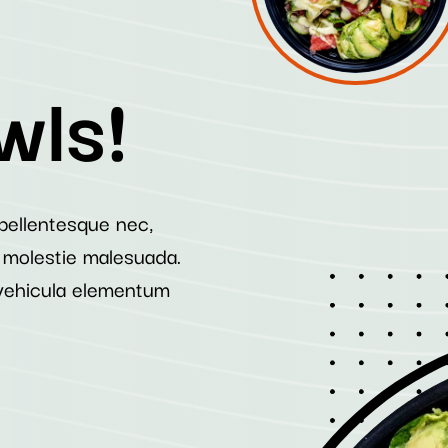
wls!
 pellentesque nec,
n molestie malesuada.
vehicula elementum